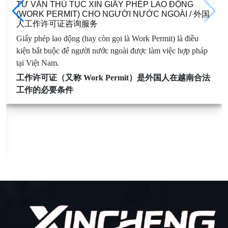
TƯ VẤN THỦ TỤC XIN GIẤY PHÉP LAO ĐỘNG
(WORK PERMIT) CHO NGƯỜI NƯỚC NGOÀI / 外国
人工作许可证咨询服务
Giấy phép lao động (hay còn gọi là Work Permit) là điều
kiện bắt buộc để người nước ngoài được làm việc hợp pháp
tại Việt Nam.
工作许可证（又称 Work Permit）是外国人在越南合法
工作的必要条件