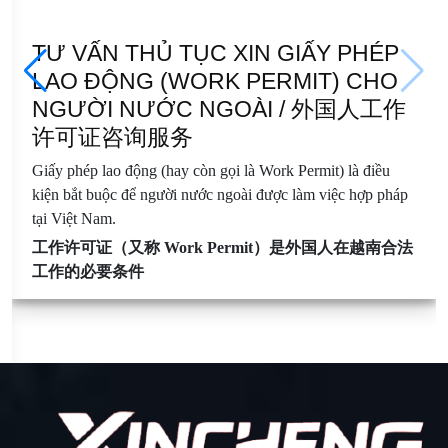
TƯ VẤN THỦ TỤC XIN GIẤY PHÉP
LAO ĐỘNG (WORK PERMIT) CHO
NGƯỜI NƯỚC NGOÀI / 外国人工作
许可证咨询服务
Giấy phép lao động (hay còn gọi là Work Permit) là điều
kiện bắt buộc để người nước ngoài được làm việc hợp pháp
tại Việt Nam.
工作许可证（又称 Work Permit）是外国人在越南合法
工作的必要条件