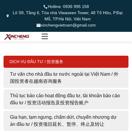
Hotline:
0936 995 158
Lô S9, Tầng 6, Tòa nhà Viwaseen Tower, 48 Tố Hữu, P.Đại
Mỗ, TP.Hà Nội, Việt Nam
xinchengvietnam@gmail.com
DỊCH VỤ ĐẦU TƯ / 投资服务
Tư vấn cho nhà đầu tư nước ngoài tại Việt Nam / 外
国投资者在越南咨询服务
Thủ tục báo cáo hoạt động đầu tư, tài khoản báo cáo
đầu tư / 投资活动报告及投资报告账户
Gia hạn, tạm ngưng, chấm dứt, chuyển nhượng dự
án đầu tư / 投资项目延长、暂停、终止及转让