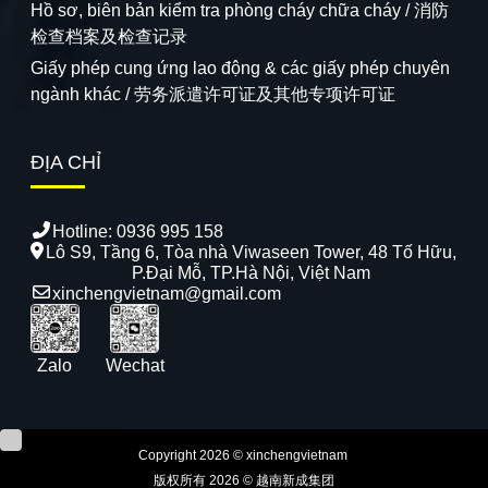
Hồ sơ, biên bản kiểm tra phòng cháy chữa cháy / 消防
检查档案及检查记录
Giấy phép cung ứng lao động & các giấy phép chuyên
ngành khác / 劳务派遣许可证及其他专项许可证
ĐỊA CHỈ
Hotline:
0936 995 158
Lô S9, Tầng 6, Tòa nhà Viwaseen Tower, 48 Tố Hữu,
P.Đại Mỗ, TP.Hà Nội, Việt Nam
xinchengvietnam@gmail.com
Zalo
Wechat
Copyright 2026 © xinchengvietnam
版权所有 2026 © 越南新成集团