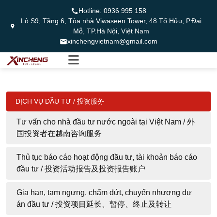
Hotline:
0936 995 158
Lô S9, Tầng 6, Tòa nhà Viwaseen Tower, 48 Tố Hữu, P.Đại
Mỗ, TP.Hà Nội, Việt Nam
xinchengvietnam@gmail.com
DỊCH VỤ ĐẦU TƯ / 投资服务
Tư vấn cho nhà đầu tư nước ngoài tại Việt Nam / 外
国投资者在越南咨询服务
Thủ tục báo cáo hoạt động đầu tư, tài khoản báo cáo
đầu tư / 投资活动报告及投资报告账户
Gia hạn, tạm ngưng, chấm dứt, chuyển nhượng dự
án đầu tư / 投资项目延长、暂停、终止及转让