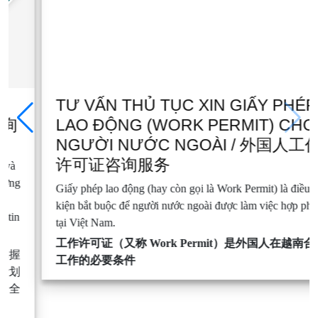
TƯ VẤN THỦ TỤC XIN GIẤY PHÉP
LAO ĐỘNG (WORK PERMIT) CHO
NGƯỜI NƯỚC NGOÀI / 外国人工作
许可证咨询服务
Giấy phép lao động (hay còn gọi là Work Permit) là điều
kiện bắt buộc để người nước ngoài được làm việc hợp pháp
tại Việt Nam.
工作许可证（又称 Work Permit）是外国人在越南合法
工作的必要条件