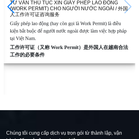
TƯ VẤN THỦ TỤC XIN GIẤY PHÉP LAO ĐỘNG
(WORK PERMIT) CHO NGƯỜI NƯỚC NGOÀI / 外国
人工作许可证咨询服务
Giấy phép lao động (hay còn gọi là Work Permit) là điều
kiện bắt buộc để người nước ngoài được làm việc hợp pháp
tại Việt Nam.
工作许可证（又称 Work Permit）是外国人在越南合法
工作的必要条件
Chúng tôi cung cấp dịch vụ trọn gói từ thành lập, vận